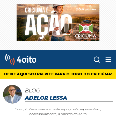
Abr
4oito
DEIXE AQUI SEU PALPITE PARA O JOGO DO CRICIÚMA!
BLOG
ADELOR LESSA
* as opiniões expressas neste espaço não representam,
necessariamente, a opinião do 4oito