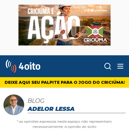
Abr
4oito
DEIXE AQUI SEU PALPITE PARA O JOGO DO CRICIÚMA!
BLOG
ADELOR LESSA
* as opiniões expressas neste espaço não representam,
necessariamente, a opinião do 4oito