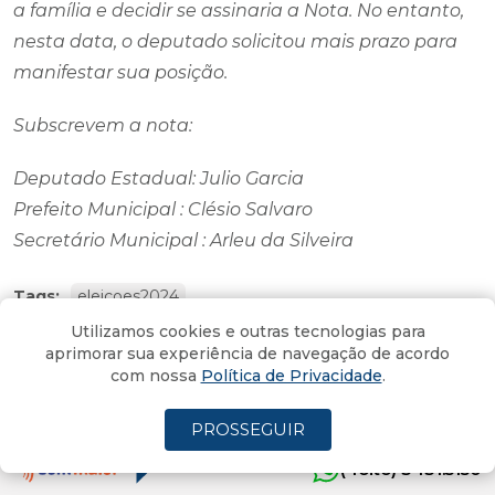
a família e decidir se assinaria a Nota. No entanto,
nesta data, o deputado solicitou mais prazo para
manifestar sua posição.
Subscrevem a nota:
Deputado Estadual: Julio Garcia
Prefeito Municipal : Clésio Salvaro
Secretário Municipal : Arleu da Silveira
Tags:
eleicoes2024
Utilizamos cookies e outras tecnologias para
aprimorar sua experiência de navegação de acordo
Semana gorda. Da decisão de
com nossa
Política de Privacidade
.
Guidi ao julgamento de Seif
PROSSEGUIR
Encerra na semana o prazo para troca de partido ou
filiação de quem pretende disputar eleição
(4oito) 3431.5150