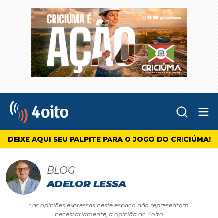
Abr
4oito
DEIXE AQUI SEU PALPITE PARA O JOGO DO CRICIÚMA!
BLOG
ADELOR LESSA
* as opiniões expressas neste espaço não representam,
necessariamente, a opinião do 4oito