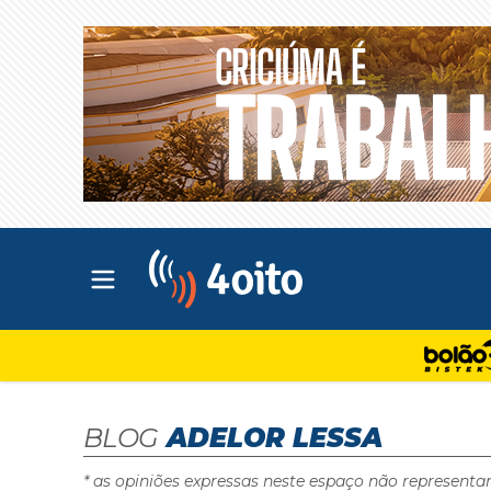
Abrir menu principal
4oito
BLOG
ADELOR LESSA
* as opiniões expressas neste espaço não representa