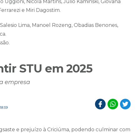
 Uggioni, Nicola Martins, Júlio Kaminski, Giovana
errarezi e Miri Dagostim.
, Salesio Lima, Manoel Rozeng, Obadias Benones,
ca.
ssão.
tir STU em 2025
da empresa
18:59
egsaste e prejuízo à Criciúma, podendo culminar com