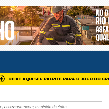
DEIXE AQUI SEU PALPITE PARA O JOGO DO CR
m, necessariamente, a opinião do 4oito