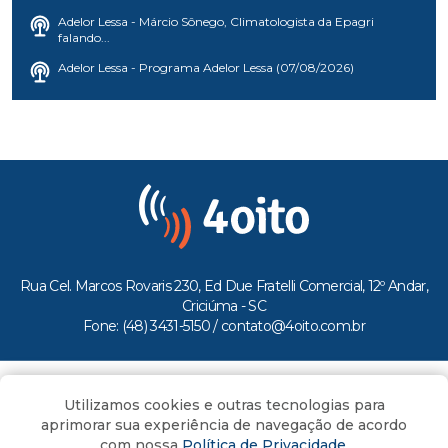
Adelor Lessa - Márcio Sônego, Climatologista da Epagri
falando...
Adelor Lessa - Programa Adelor Lessa (07/08/2026)
Rua Cel. Marcos Rovaris 230, Ed Due Fratelli Comercial, 12º Andar,
Criciúma - SC
Fone: (48) 3431-5150 /
contato@4oito.com.br
Copyright © 2026.
Utilizamos cookies e outras tecnologias para
Todos os direitos reservados ao Portal 4oito
aprimorar sua experiência de navegação de acordo
com nossa
Política de Privacidade
.