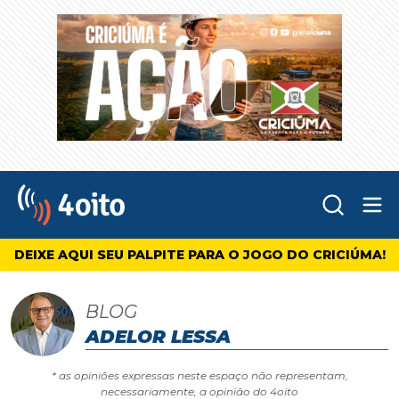
Abr
4oito
DEIXE AQUI SEU PALPITE PARA O JOGO DO CRICIÚMA!
BLOG
ADELOR LESSA
* as opiniões expressas neste espaço não representam,
necessariamente, a opinião do 4oito