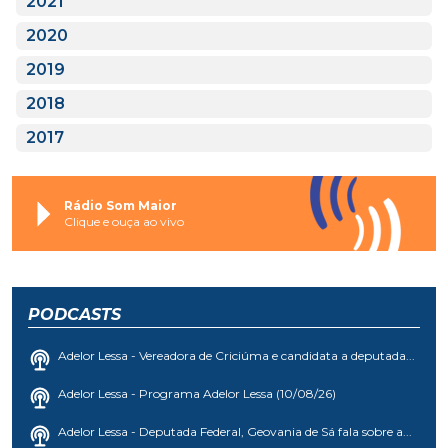
2021
2020
2019
2018
2017
Rádio Som Maior
Clique e ouça ao vivo
PODCASTS
Adelor Lessa - Vereadora de Criciúma e candidata a deputada...
Adelor Lessa - Programa Adelor Lessa (10/08/26)
Adelor Lessa - Deputada Federal, Geovania de Sá fala sobre a...