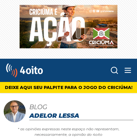
Abr
4oito
DEIXE AQUI SEU PALPITE PARA O JOGO DO CRICIÚMA!
BLOG
ADELOR LESSA
* as opiniões expressas neste espaço não representam,
necessariamente, a opinião do 4oito