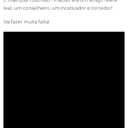
E mais que tudo isso - Plácido era um amigo real e
leal, um conselheiro, um incetivador e torcedor!
Vai fazer muita falta!