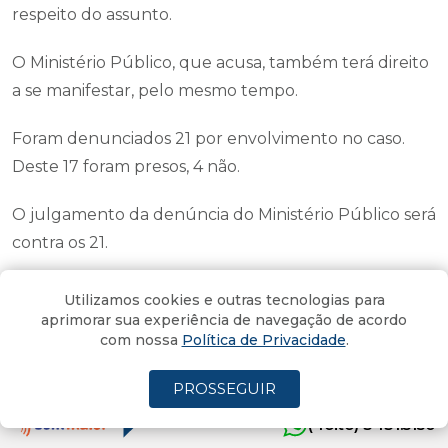
respeito do assunto.
O Ministério Público, que acusa, também terá direito
a se manifestar, pelo mesmo tempo.
Foram denunciados 21 por envolvimento no caso.
Deste 17 foram presos, 4 não.
O julgamento da denúncia do Ministério Público será
contra os 21.
Se a denúncia for rejeitada, o processo será
Utilizamos cookies e outras tecnologias para
arquivado. Se a denúncia for aceita, eles viram réus
aprimorar sua experiência de navegação de acordo
com nossa
Política de Privacidade
.
em ação penal que passará a tramitar no Tribunal de
Justiça.
PROSSEGUIR
O prefeito Salvaro foi afastado do cargo por quase
(4oito) 3431.5150