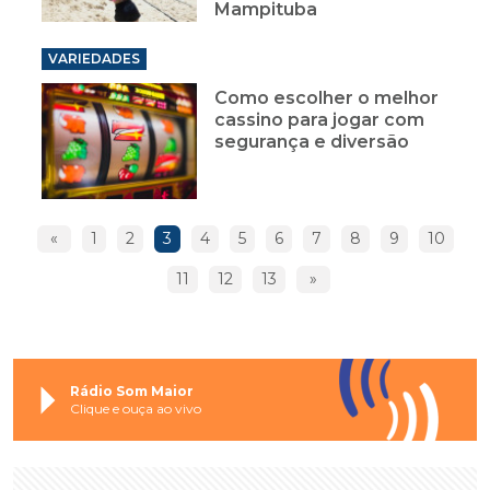
Mampituba
VARIEDADES
Como escolher o melhor
cassino para jogar com
segurança e diversão
«
1
2
3
4
5
6
7
8
9
10
11
12
13
»
Rádio Som Maior
Clique e ouça ao vivo