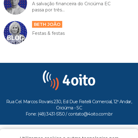
A salvação financeira do Criciúma EC
passa por três...
BETH JOÃO
Festas & festas
Rua Cel. Marcos Rovaris 230, Ed Due Fratelli Comercial, 12º Andar,
Criciúma - SC
Fone: (48) 3431-5150 /
contato@4oito.com.br
Copyright © 2026.