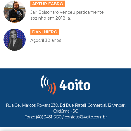
ARTUR FABRO
Jair Bolsonaro venceu praticamente
sozinho em 2018; a...
DANI NIERO
Açocril 30 anos
Rua Cel. Marcos Rovaris 230, Ed Due Fratelli Comercial, 12º Andar,
Criciúma - SC
Fone: (48) 3431-5150 /
contato@4oito.com.br