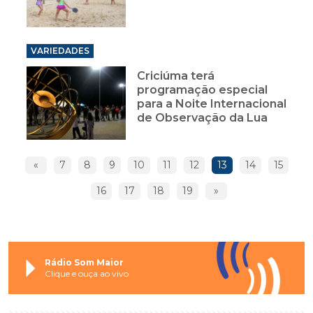
VARIEDADES
Criciúma terá
programação especial
para a Noite Internacional
de Observação da Lua
«
7
8
9
10
11
12
13
14
15
16
17
18
19
»
Rádio Som Maior
Clique e ouça ao vivo