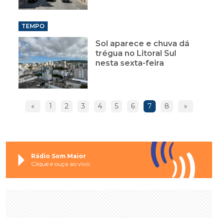
TEMPO
Sol aparece e chuva dá
trégua no Litoral Sul
nesta sexta-feira
«
1
2
3
4
5
6
7
8
»
Rádio Som Maior
Clique e ouça ao vivo