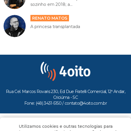
sozinho em 2018; a...
RENATO MATOS
A princesa transplantada
Rua Cel. Marcos Rovaris 230, Ed Due Fratelli Comercial, 12º Andar,
Criciúma - SC
Fone: (48) 3431-5150 /
contato@4oito.com.br
Copyright © 2026.
Utilizamos cookies e outras tecnologias para
Todos os direitos reservados ao Portal 4oito