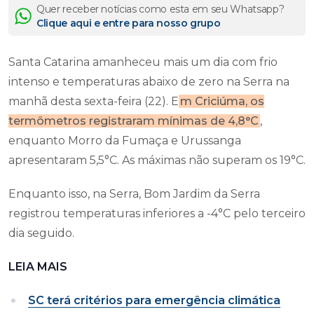
Quer receber notícias como esta em seu Whatsapp?
Clique aqui e entre para nosso grupo
Santa Catarina amanheceu mais um dia com frio
intenso e temperaturas abaixo de zero na Serra na
manhã desta sexta-feira (22). E
m Criciúma, os
termômetros registraram mínimas de 4,8°C
,
enquanto Morro da Fumaça e Urussanga
apresentaram 5,5°C. As máximas não superam os 19°C.
Enquanto isso, na Serra, Bom Jardim da Serra
registrou temperaturas inferiores a -4°C pelo terceiro
dia seguido.
LEIA MAIS
SC terá critérios para emergência climática