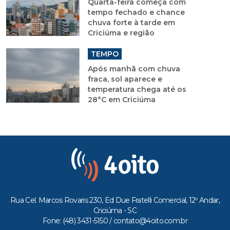
Quarta-feira começa com
tempo fechado e chance
chuva forte à tarde em
Criciúma e região
TEMPO
Após manhã com chuva
fraca, sol aparece e
temperatura chega até os
28°C em Criciúma
Rua Cel. Marcos Rovaris 230, Ed Due Fratelli Comercial, 12º Andar,
Criciúma - SC
Fone: (48) 3431-5150 /
contato@4oito.com.br