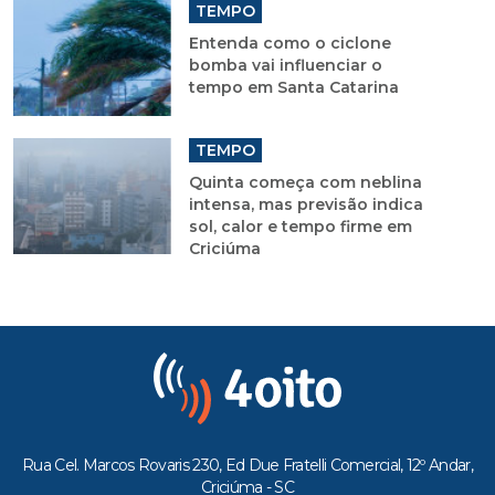
TEMPO
Entenda como o ciclone
bomba vai influenciar o
tempo em Santa Catarina
TEMPO
Quinta começa com neblina
intensa, mas previsão indica
sol, calor e tempo firme em
Criciúma
Rua Cel. Marcos Rovaris 230, Ed Due Fratelli Comercial, 12º Andar,
Criciúma - SC