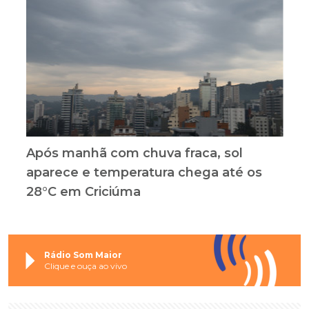
Após manhã com chuva fraca, sol
aparece e temperatura chega até os
28°C em Criciúma
Rádio Som Maior
Clique e ouça ao vivo