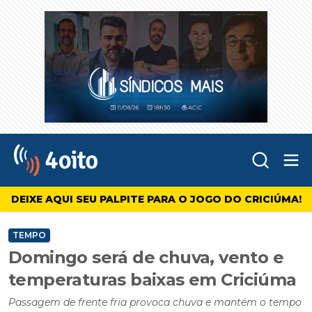
Abr
4oito
DEIXE AQUI SEU PALPITE PARA O JOGO DO CRICIÚMA!
TEMPO
Domingo será de chuva, vento e
temperaturas baixas em Criciúma
Passagem de frente fria provoca chuva e mantém o tempo