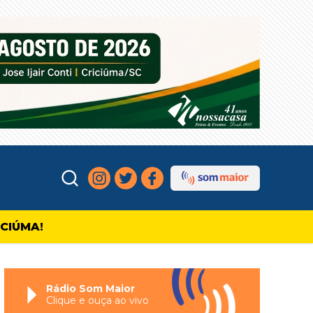
ICIÚMA!
Rádio Som Maior
Clique e ouça ao vivo