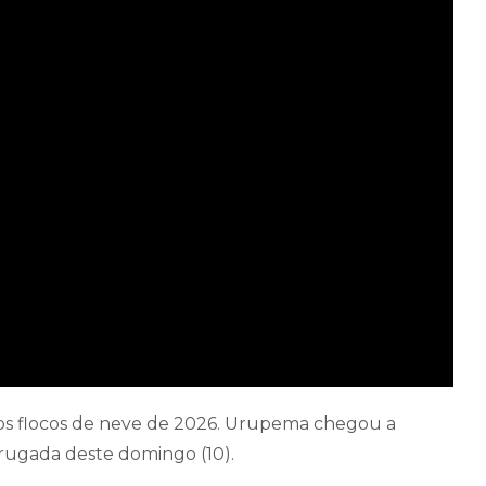
iros flocos de neve de 2026. Urupema chegou a
drugada deste domingo (10).