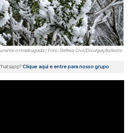
urante a madrugada | Foto: Defesa Cívil/Divulgação/4oito
 Whatsapp?
Clique aqui e entre para nosso grupo