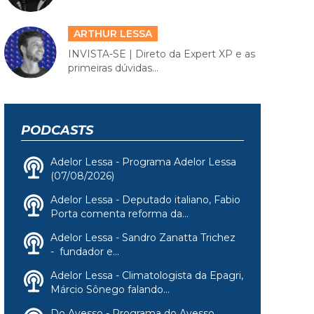
ARTHUR LESSA
INVISTA-SE | Direto da Expert XP e as
primeiras dúvidas...
PODCASTS
Adelor Lessa - Programa Adelor Lessa
(07/08/2026)
Adelor Lessa - Deputado italiano, Fabio
Porta comenta reforma da...
Adelor Lessa - Sandro Zanatta Trichez
- fundador e...
Adelor Lessa - Climatologista da Epagri,
Márcio Sônego falando...
Do Avesso - Programa do Avesso