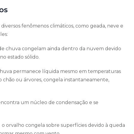
os
a diversos fenômenos climáticos, como geada, neve e
les:
de chuva congelam ainda dentro da nuvem devido
no estado sólido.
chuva permanece líquida mesmo em temperaturas
como chão ou árvores, congela instantaneamente,
encontra um núcleo de condensação e se
o orvalho congela sobre superfícies devido à queda
 formar mesmo com vento.