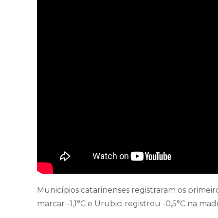
Municípios catarinenses registraram os prime
marcar -1,1°C e Urubici registrou -0,5°C na ma