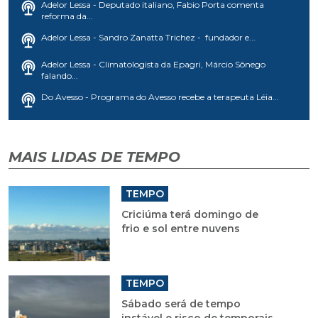
Adelor Lessa - Deputado italiano, Fabio Porta comenta
reforma da...
Adelor Lessa - Sandro Zanatta Trichez - fundador e...
Adelor Lessa - Climatologista da Epagri, Márcio Sônego
falando...
Do Avesso - Programa do Avesso recebe a terapeuta Léia...
MAIS LIDAS DE TEMPO
TEMPO
Criciúma terá domingo de
frio e sol entre nuvens
TEMPO
Sábado será de tempo