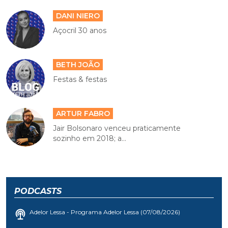
DANI NIERO
Açocril 30 anos
BETH JOÃO
Festas & festas
ARTUR FABRO
Jair Bolsonaro venceu praticamente
sozinho em 2018; a...
PODCASTS
Adelor Lessa - Programa Adelor Lessa (07/08/2026)