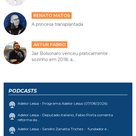
RENATO MATOS
A princesa transplantada
ARTUR FABRO
Jair Bolsonaro venceu praticamente
sozinho em 2018; a...
PODCASTS
Adelor Lessa - Programa Adelor Lessa (07/08/2026)
Adelor Lessa - Deputado italiano, Fabio Porta comenta
reforma da...
Adelor Lessa - Sandro Zanatta Trichez - fundador e...