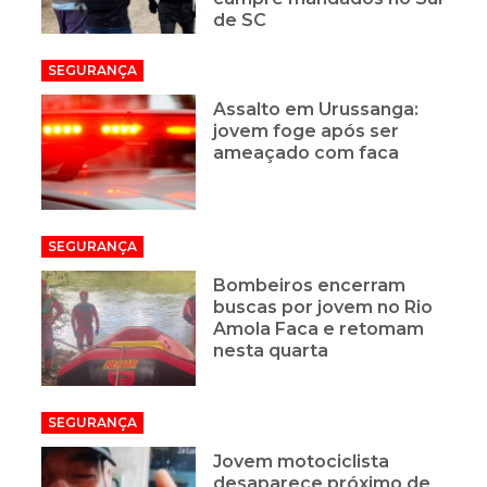
de SC
SEGURANÇA
Assalto em Urussanga:
jovem foge após ser
ameaçado com faca
SEGURANÇA
Bombeiros encerram
buscas por jovem no Rio
Amola Faca e retomam
nesta quarta
SEGURANÇA
Jovem motociclista
desaparece próximo de