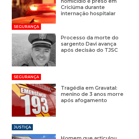
homicídio é preso em
Criciúma durante
internação hospitalar
SEGURANÇA
Processo da morte do
sargento Davi avança
após decisão do TJSC
SEGURANÇA
Tragédia em Gravatal:
menino de 3 anos morre
após afogamento
JUSTIÇA
Homem que articulou