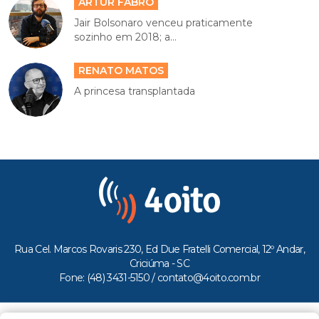
ARTUR FABRO
Jair Bolsonaro venceu praticamente
sozinho em 2018; a...
RENATO MATOS
A princesa transplantada
Rua Cel. Marcos Rovaris 230, Ed Due Fratelli Comercial, 12º Andar,
Criciúma - SC
Fone: (48) 3431-5150 /
contato@4oito.com.br