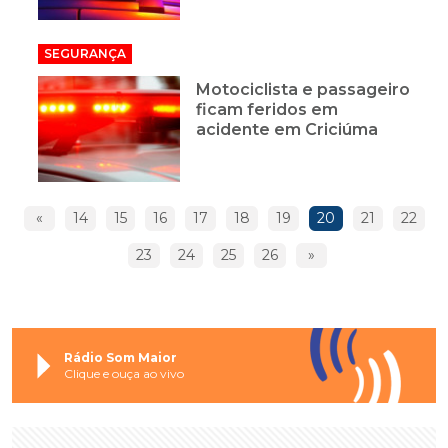
SEGURANÇA
Motociclista e passageiro
ficam feridos em
acidente em Criciúma
«
14
15
16
17
18
19
20
21
22
23
24
25
26
»
Rádio Som Maior
Clique e ouça ao vivo