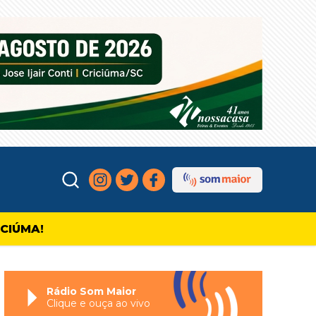
ICIÚMA!
Rádio Som Maior
Clique e ouça ao vivo