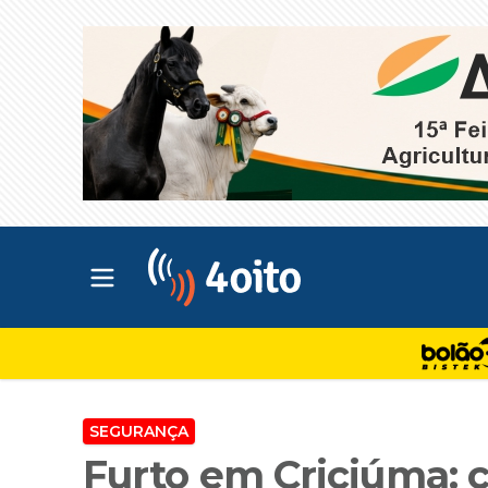
Abrir menu principal
4oito
SEGURANÇA
Furto em Criciúma: c