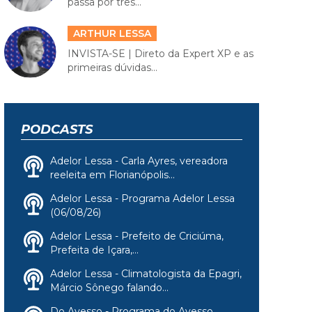
passa por três...
ARTHUR LESSA
INVISTA-SE | Direto da Expert XP e as
primeiras dúvidas...
PODCASTS
Adelor Lessa - Carla Ayres, vereadora
reeleita em Florianópolis...
Adelor Lessa - Programa Adelor Lessa
(06/08/26)
Adelor Lessa - Prefeito de Criciúma,
Prefeita de Içara,...
Adelor Lessa - Climatologista da Epagri,
Márcio Sônego falando...
Do Avesso - Programa do Avesso