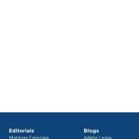
Editoriais
Blogs
Matérias Especiais
Adelor Lessa