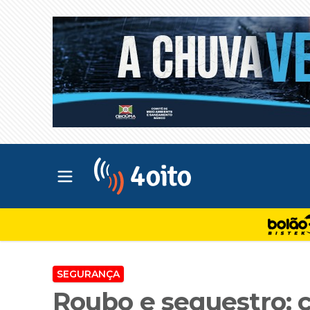
Abrir menu principal
4oito
SEGURANÇA
Roubo e sequestro: 