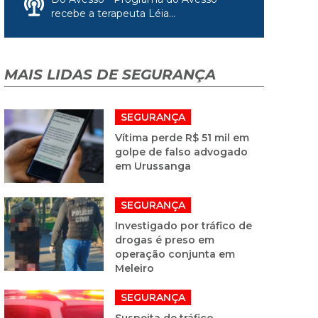
recebe a terapeuta Léia...
MAIS LIDAS DE SEGURANÇA
SEGURANÇA
Vítima perde R$ 51 mil em
golpe de falso advogado
em Urussanga
SEGURANÇA
Investigado por tráfico de
drogas é preso em
operação conjunta em
Meleiro
SEGURANÇA
Suspeita de tráfico