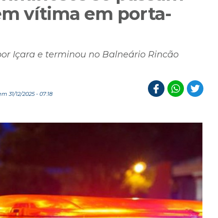
êm vítima em porta-
r Içara e terminou no Balneário Rincão
m 31/12/2025 - 07:18