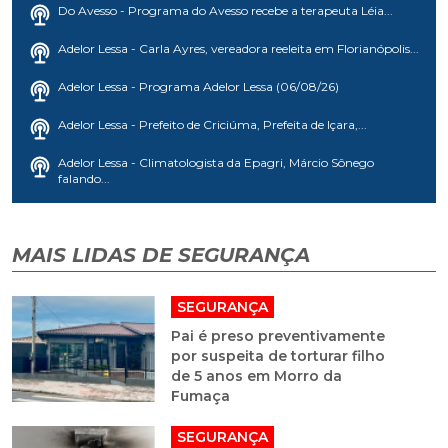
Do Avesso - Programa do Avesso recebe a terapeuta Léia...
Adelor Lessa - Carla Ayres, vereadora reeleita em Florianópolis...
Adelor Lessa - Programa Adelor Lessa (06/08/26)
Adelor Lessa - Prefeito de Criciúma, Prefeita de Içara,...
Adelor Lessa - Climatologista da Epagri, Márcio Sônego
falando...
MAIS LIDAS DE SEGURANÇA
SEGURANÇA
Pai é preso preventivamente
por suspeita de torturar filho
de 5 anos em Morro da
Fumaça
SEGURANÇA