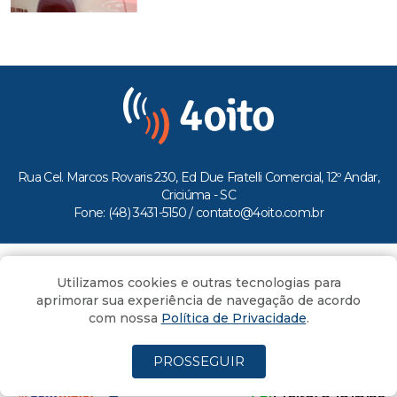
Rua Cel. Marcos Rovaris 230, Ed Due Fratelli Comercial, 12º Andar,
Criciúma - SC
Fone: (48) 3431-5150 /
contato@4oito.com.br
Copyright © 2026.
Utilizamos cookies e outras tecnologias para
Todos os direitos reservados ao Portal 4oito
aprimorar sua experiência de navegação de acordo
com nossa
Política de Privacidade
.
PROSSEGUIR
(4oito) 3431.5150