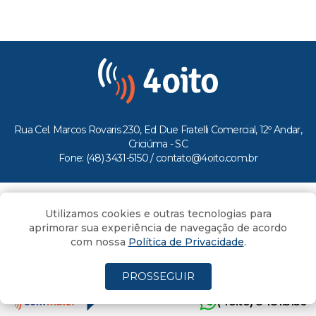
Rua Cel. Marcos Rovaris 230, Ed Due Fratelli Comercial, 12º Andar,
Criciúma - SC
Fone: (48) 3431-5150 /
contato@4oito.com.br
Copyright © 2026.
Utilizamos cookies e outras tecnologias para
Todos os direitos reservados ao Portal 4oito
aprimorar sua experiência de navegação de acordo
com nossa
Política de Privacidade
.
PROSSEGUIR
(4oito) 3431.5150