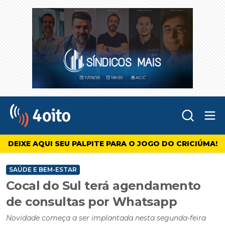
Abr
4oito
DEIXE AQUI SEU PALPITE PARA O JOGO DO CRICIÚMA!
SAÚDE E BEM-ESTAR
Cocal do Sul terá agendamento
de consultas por Whatsapp
Novidade começa a ser implantada nesta segunda-feira