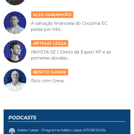
ALEX MARANHÃO
A salvação financeira do Criciúma EC
passa por três...
ARTHUR LESSA
INVISTA-SE | Direto da Expert XP e as
primeiras dúvidas...
BENITO GORINI
Rico com Creso
PODCASTS
Adelor Lessa - Programa Adelor Lessa (07/08/2026)