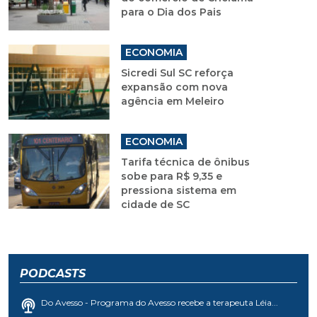
para o Dia dos Pais
ECONOMIA
Sicredi Sul SC reforça
expansão com nova
agência em Meleiro
ECONOMIA
Tarifa técnica de ônibus
sobe para R$ 9,35 e
pressiona sistema em
cidade de SC
PODCASTS
Do Avesso - Programa do Avesso recebe a terapeuta Léia...