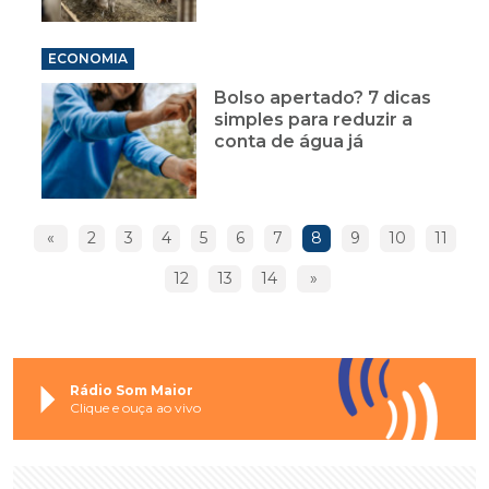
ECONOMIA
Bolso apertado? 7 dicas
simples para reduzir a
conta de água já
«
2
3
4
5
6
7
8
9
10
11
12
13
14
»
Rádio Som Maior
Clique e ouça ao vivo