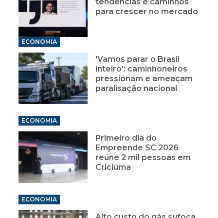
tendências e caminhos
para crescer no mercado
ECONOMIA
'Vamos parar o Brasil
inteiro': caminhoneiros
pressionam e ameaçam
paralisação nacional
ECONOMIA
Primeiro dia do
Empreende SC 2026
reúne 2 mil pessoas em
Criciúma
ECONOMIA
Alto custo do gás sufoca