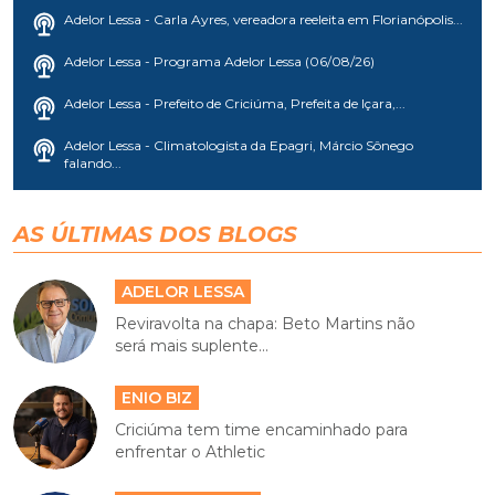
Adelor Lessa - Carla Ayres, vereadora reeleita em Florianópolis...
Adelor Lessa - Programa Adelor Lessa (06/08/26)
Adelor Lessa - Prefeito de Criciúma, Prefeita de Içara,...
Adelor Lessa - Climatologista da Epagri, Márcio Sônego
falando...
AS ÚLTIMAS DOS BLOGS
ADELOR LESSA
Reviravolta na chapa: Beto Martins não
será mais suplente...
ENIO BIZ
Criciúma tem time encaminhado para
enfrentar o Athletic