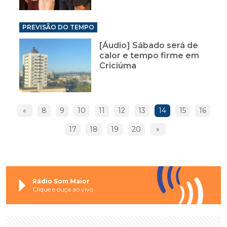
PREVISÃO DO TEMPO
[Áudio] Sábado será de
calor e tempo firme em
Criciúma
«
8
9
10
11
12
13
14
15
16
17
18
19
20
»
Rádio Som Maior
Clique e ouça ao vivo