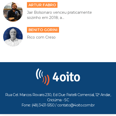
ARTUR FABRO
Jair Bolsonaro venceu praticamente
sozinho em 2018; a...
BENITO GORINI
Rico com Creso
Rua Cel. Marcos Rovaris 230, Ed Due Fratelli Comercial, 12º Andar,
Criciúma - SC
Fone: (48) 3431-5150 /
contato@4oito.com.br