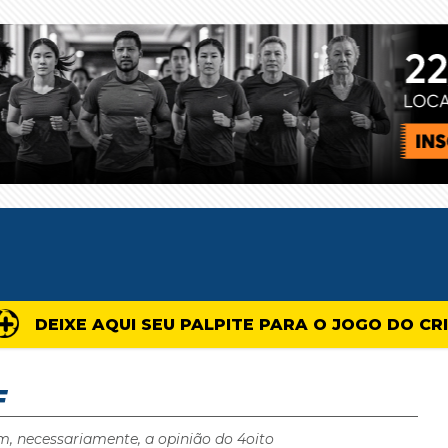
DEIXE AQUI SEU PALPITE PARA O JOGO DO CR
F
m, necessariamente, a opinião do 4oito