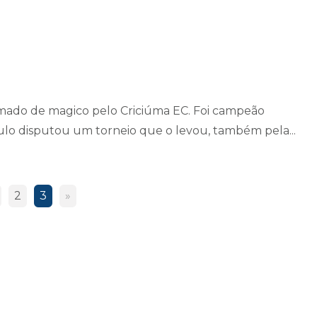
amado de magico pelo Criciúma EC. Foi campeão
tulo disputou um torneio que o levou, também pela...
2
3
»