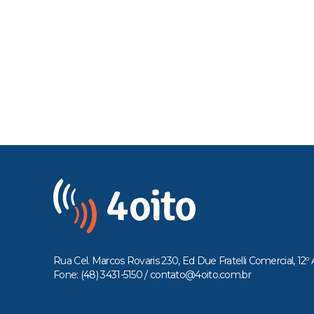
Rua Cel. Marcos Rovaris 230, Ed Due Fratelli Comercial, 12º 
Fone: (48) 3431-5150 /
contato@4oito.com.br