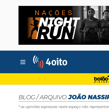
Abrir menu principal
4oito
BLOG / ARQUIVO
JOÃO NASSI
* as opiniões expressas neste espaço não representa