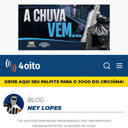
Abr
4oito
DEIXE AQUI SEU PALPITE PARA O JOGO DO CRICIÚMA!
BLOG
NEY LOPES
* as opiniões expressas neste espaço não representam,
necessariamente, a opinião do 4oito