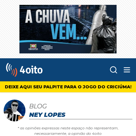
Abr
4oito
DEIXE AQUI SEU PALPITE PARA O JOGO DO CRICIÚMA!
BLOG
NEY LOPES
* as opiniões expressas neste espaço não representam,
necessariamente, a opinião do 4oito