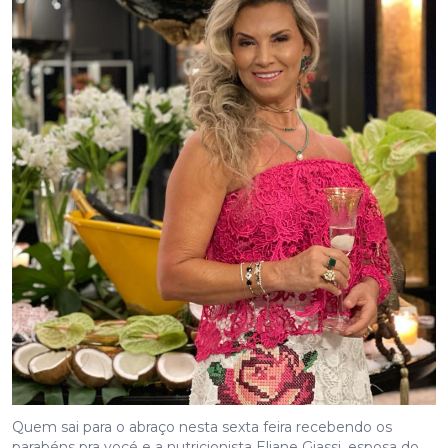
Quem sai para o abraço nesta sexta feira recebendo os
parabéns pra vocé e a nutricionista Eliane Giassi, esposa do