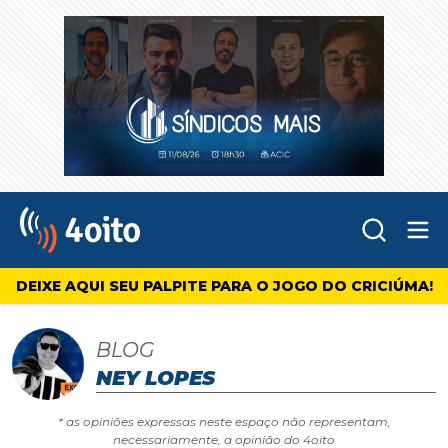
Abr
4oito
DEIXE AQUI SEU PALPITE PARA O JOGO DO CRICIÚMA!
BLOG
NEY LOPES
* as opiniões expressas neste espaço não representam,
necessariamente, a opinião do 4oito