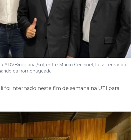
 da ADVB/regional/sul, entre Marco Cechinel, Luiz Fernando
, marido da homenageada.
li foi internado neste fim de semana na UTI para