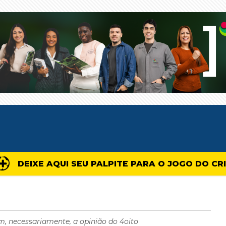
DEIXE AQUI SEU PALPITE PARA O JOGO DO CR
m, necessariamente, a opinião do 4oito