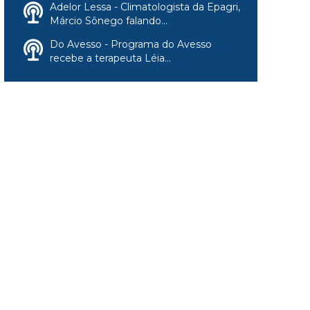
Adelor Lessa - Climatologista da Epagri,
Márcio Sônego falando...
Do Avesso - Programa do Avesso
recebe a terapeuta Léia...