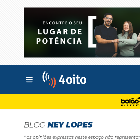
Abrir menu principal
4oito
BLOG
NEY LOPES
* as opiniões expressas neste espaço não representa