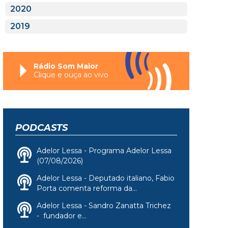
2020
2019
Rádio Som Maior
Clique e ouça ao vivo
PODCASTS
Adelor Lessa - Programa Adelor Lessa
(07/08/2026)
Adelor Lessa - Deputado italiano, Fabio
Porta comenta reforma da...
Adelor Lessa - Sandro Zanatta Trichez
- fundador e...