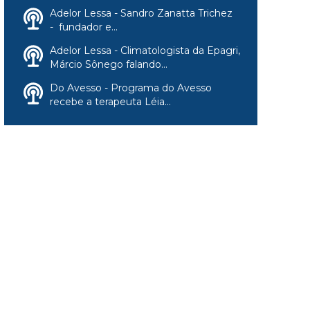
Adelor Lessa - Sandro Zanatta Trichez
- fundador e...
Adelor Lessa - Climatologista da Epagri,
Márcio Sônego falando...
Do Avesso - Programa do Avesso
recebe a terapeuta Léia...