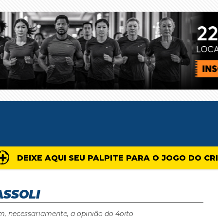
DEIXE AQUI SEU PALPITE PARA O JOGO DO CR
SSOLI
m, necessariamente, a opinião do 4oito