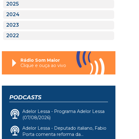
2025
2024
2023
2022
Rádio Som Maior
Clique e ouça ao vivo
PODCASTS
Adelor Lessa - Programa Adelor Lessa
(07/08/2026)
Adelor Lessa - Deputado italiano, Fabio
Porta comenta reforma da...