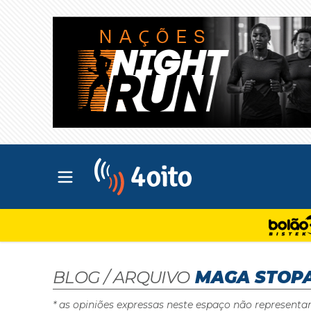
Abrir menu principal
4oito
BLOG / ARQUIVO
MAGA STOPA
* as opiniões expressas neste espaço não representa