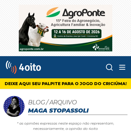
Abr
4oito
DEIXE AQUI SEU PALPITE PARA O JOGO DO CRICIÚMA!
BLOG / ARQUIVO
MAGA STOPASSOLI
* as opiniões expressas neste espaço não representam,
necessariamente, a opinião do 4oito