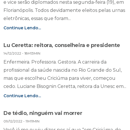
e vice serão diplomados nesta segunda-feira (19), em
Florianópolis. Todos devidamente eleitos pelas urnas
eletrônicas, essas que foram...
Continue Lendo...
Lu Ceretta: reitora, conselheira e presidente
14/12/2022 - 18H13MIN
Enfermeira. Professora. Gestora. A carreira da
profissional da saúde nascida no Rio Grande do Sul,
mas que escolheu Criciúma para viver, começou
cedo. Luciane Bisognin Ceretta, reitora da Unesc em...
Continue Lendo...
De tédio, ninguém vai morrer
09/12/2022 - 11H11MIN
Você já me ouviu dizer por aí que “em Criciúma, de