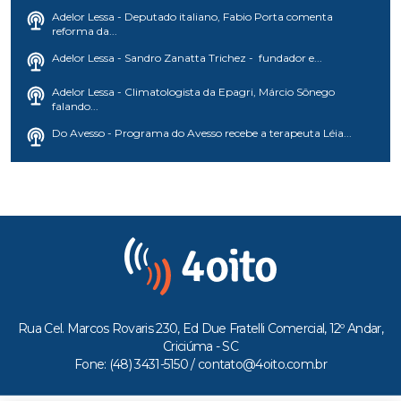
Adelor Lessa - Deputado italiano, Fabio Porta comenta
reforma da...
Adelor Lessa - Sandro Zanatta Trichez - fundador e...
Adelor Lessa - Climatologista da Epagri, Márcio Sônego
falando...
Do Avesso - Programa do Avesso recebe a terapeuta Léia...
Rua Cel. Marcos Rovaris 230, Ed Due Fratelli Comercial, 12º Andar,
Criciúma - SC
Fone: (48) 3431-5150 /
contato@4oito.com.br