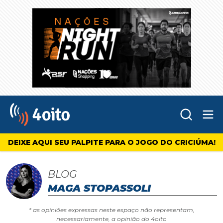
Abr
4oito
DEIXE AQUI SEU PALPITE PARA O JOGO DO CRICIÚMA!
BLOG
MAGA STOPASSOLI
* as opiniões expressas neste espaço não representam,
necessariamente, a opinião do 4oito