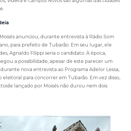
os, Videira e Campos Novos são algumas das cidades
e.
deia
Moisés anunciou, durante entrevista à Rádio Som
 ano, para prefeito de Tubarão. Em seu lugar, ele
s, Agnaldo Filippi seria o candidato. À época,
gou a possibilidade, apesar de este parecer um
, durante nova entrevista ao Programa Adelor Lessa,
 eleitoral para concorrer em Tubarão. Em vez disso,
actoide lançado por Moisés não durou nem dois