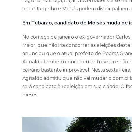
Laguna, Palhoça, Itajaí, Governador Celso Ram
onde Jorginho e Moisés podem dividir palanqu
Em Tubarão, candidato de Moisés muda de i
No começo de janeiro o ex-governador Carlos 
Maior, que não iria concorrer às eleições deste
anunciou que o atual prefeito de Pedras Grande
Agnaldo também concedeu entrevista e não ne
cenário bastante improvável. Nesta sexta-feira
Agnaldo admitiu que não vai mudar o domicílio
será candidato à reeleição em sua cidade. O f
meses.