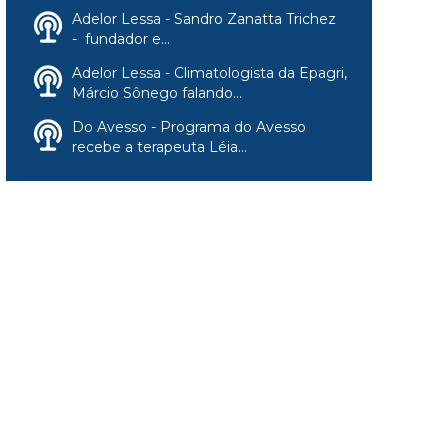
Adelor Lessa - Sandro Zanatta Trichez
- fundador e...
Adelor Lessa - Climatologista da Epagri,
Márcio Sônego falando...
Do Avesso - Programa do Avesso
recebe a terapeuta Léia...