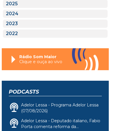
2025
2024
2023
2022
Rádio Som Maior
Clique e ouça ao vivo
PODCASTS
Adelor Lessa - Programa Adelor Lessa
(07/08/2026)
Adelor Lessa - Deputado italiano, Fabio
Porta comenta reforma da...