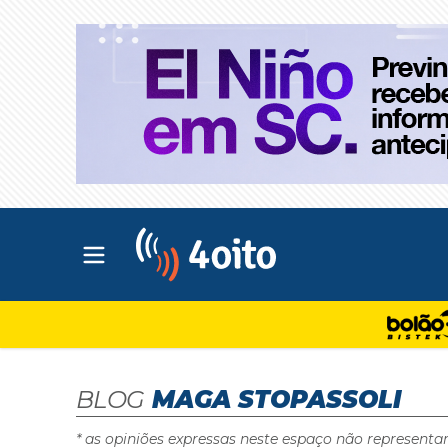
Abrir menu principal
4oito
BLOG
MAGA STOPASSOLI
* as opiniões expressas neste espaço não representa