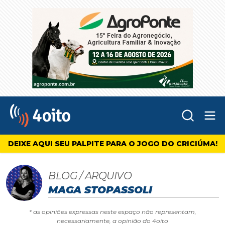
Abr
4oito
DEIXE AQUI SEU PALPITE PARA O JOGO DO CRICIÚMA!
BLOG / ARQUIVO
MAGA STOPASSOLI
* as opiniões expressas neste espaço não representam,
necessariamente, a opinião do 4oito