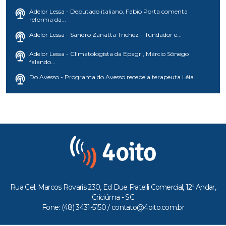
Adelor Lessa - Deputado italiano, Fabio Porta comenta
reforma da...
Adelor Lessa - Sandro Zanatta Trichez - fundador e...
Adelor Lessa - Climatologista da Epagri, Márcio Sônego
falando...
Do Avesso - Programa do Avesso recebe a terapeuta Léia...
Rua Cel. Marcos Rovaris 230, Ed Due Fratelli Comercial, 12º Andar,
Criciúma - SC
Fone: (48) 3431-5150 /
contato@4oito.com.br