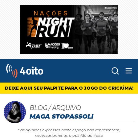
Abr
4oito
DEIXE AQUI SEU PALPITE PARA O JOGO DO CRICIÚMA!
BLOG / ARQUIVO
MAGA STOPASSOLI
* as opiniões expressas neste espaço não representam,
necessariamente, a opinião do 4oito