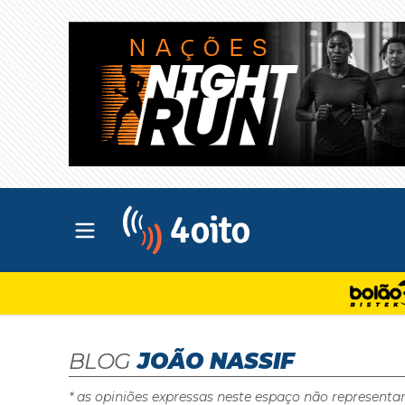
Abrir menu principal
4oito
BLOG
JOÃO NASSIF
* as opiniões expressas neste espaço não representa