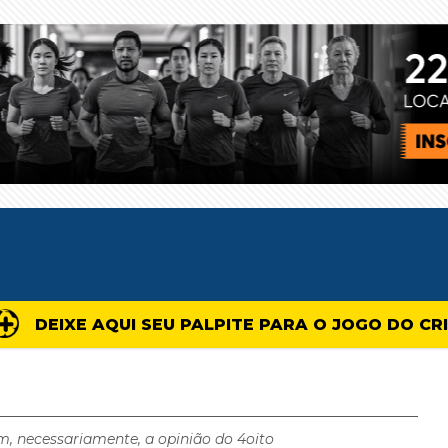
DEIXE AQUI SEU PALPITE PARA O JOGO DO CR
m, necessariamente, a opinião do 4oito