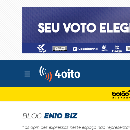
Abrir menu principal
4oito
BLOG
ENIO BIZ
* as opiniões expressas neste espaço não representa