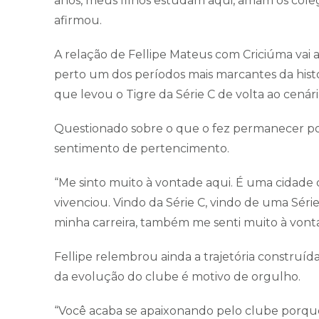
anos, meus filhos estudam aqui, amam os coleg
afirmou.
A relação de Fellipe Mateus com Criciúma vai
perto um dos períodos mais marcantes da hist
que levou o Tigre da Série C de volta ao cenári
Questionado sobre o que o fez permanecer po
sentimento de pertencimento.
“Me sinto muito à vontade aqui. É uma cidade
vivenciou. Vindo da Série C, vindo de uma Séri
minha carreira, também me senti muito à vont
Fellipe relembrou ainda a trajetória construíd
da evolução do clube é motivo de orgulho.
“Você acaba se apaixonando pelo clube porque