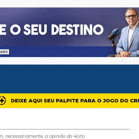
DEIXE AQUI SEU PALPITE PARA O JOGO DO CR
m, necessariamente, a opinião do 4oito