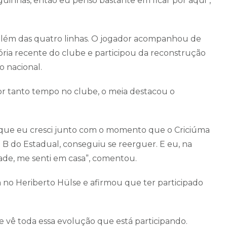
uinhas, então eu penso bastante em ficar por aqui”,
 além das quatro linhas. O jogador acompanhou de
ória recente do clube e participou da reconstrução
o nacional.
r tanto tempo no clube, o meia destacou o
 que eu cresci junto com o momento que o Criciúma
e B do Estadual, conseguiu se reerguer. E eu, na
ade, me senti em casa”, comentou.
a no Heriberto Hülse e afirmou que ter participado
 vê toda essa evolução que está participando.