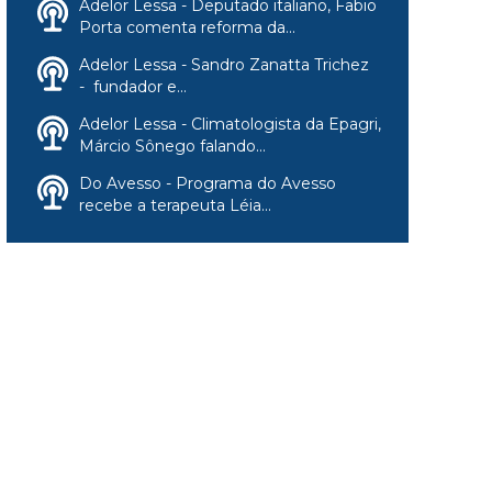
Adelor Lessa - Deputado italiano, Fabio
Porta comenta reforma da...
Adelor Lessa - Sandro Zanatta Trichez
- fundador e...
Adelor Lessa - Climatologista da Epagri,
Márcio Sônego falando...
Do Avesso - Programa do Avesso
recebe a terapeuta Léia...