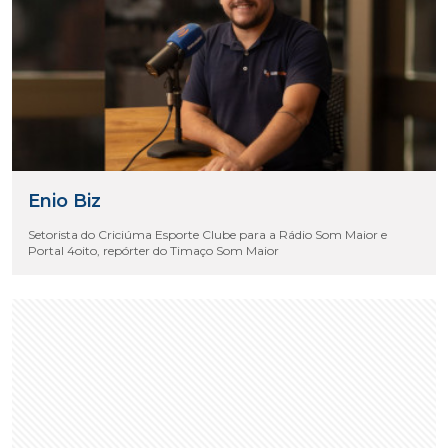
Enio Biz
Setorista do Criciúma Esporte Clube para a Rádio Som Maior e
Portal 4oito, repórter do Timaço Som Maior