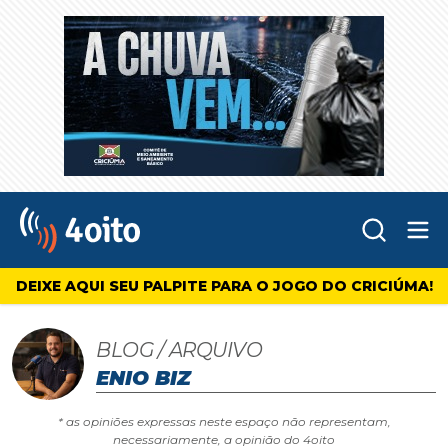
Abr
4oito
DEIXE AQUI SEU PALPITE PARA O JOGO DO CRICIÚMA!
BLOG / ARQUIVO
ENIO BIZ
* as opiniões expressas neste espaço não representam,
necessariamente, a opinião do 4oito