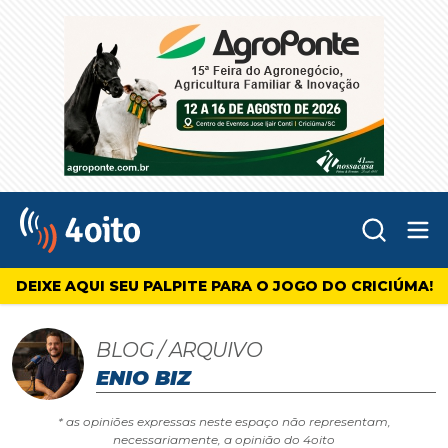
Abr
4oito
DEIXE AQUI SEU PALPITE PARA O JOGO DO CRICIÚMA!
BLOG / ARQUIVO
ENIO BIZ
* as opiniões expressas neste espaço não representam,
necessariamente, a opinião do 4oito