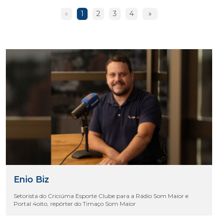
«
1
2
3
4
»
Enio Biz
Setorista do Criciúma Esporte Clube para a Rádio Som Maior e
Portal 4oito, repórter do Timaço Som Maior