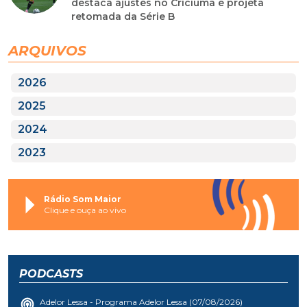
destaca ajustes no Criciúma e projeta
retomada da Série B
ARQUIVOS
2026
2025
2024
2023
Rádio Som Maior
Clique e ouça ao vivo
PODCASTS
Adelor Lessa - Programa Adelor Lessa (07/08/2026)