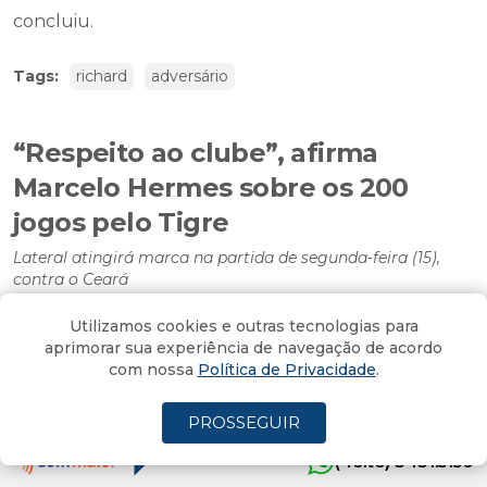
concluiu.
Tags:
richard
adversário
“Respeito ao clube”, afirma
Marcelo Hermes sobre os 200
jogos pelo Tigre
Lateral atingirá marca na partida de segunda-feira (15),
contra o Ceará
Por
Enio Biz
Utilizamos cookies e outras tecnologias para
13/06/2026 - 10:14
Atualizado em 13/06/2026 - 10:16
aprimorar sua experiência de navegação de acordo
com nossa
Política de Privacidade
.
PROSSEGUIR
Marcelo Hermes está prestes a alcançar uma marca
histórica com a camisa do Criciúma. O lateral-
(4oito) 3431.5150