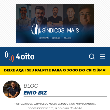
Abr
4oito
DEIXE AQUI SEU PALPITE PARA O JOGO DO CRICIÚMA!
BLOG
ENIO BIZ
* as opiniões expressas neste espaço não representam,
necessariamente, a opinião do 4oito