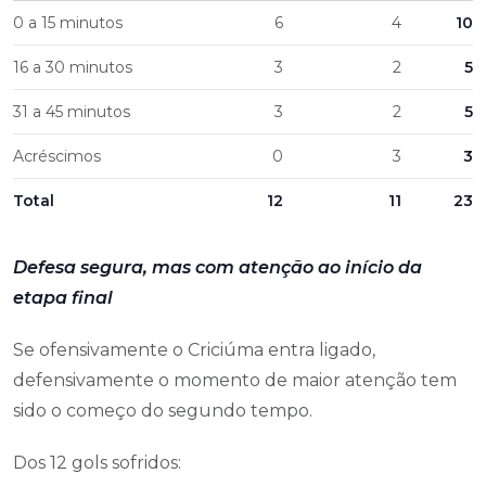
0 a 15 minutos
6
4
10
16 a 30 minutos
3
2
5
31 a 45 minutos
3
2
5
Acréscimos
0
3
3
Total
12
11
23
Defesa segura, mas com atenção ao início da
etapa final
Se ofensivamente o Criciúma entra ligado,
defensivamente o momento de maior atenção tem
sido o começo do segundo tempo.
Dos 12 gols sofridos: