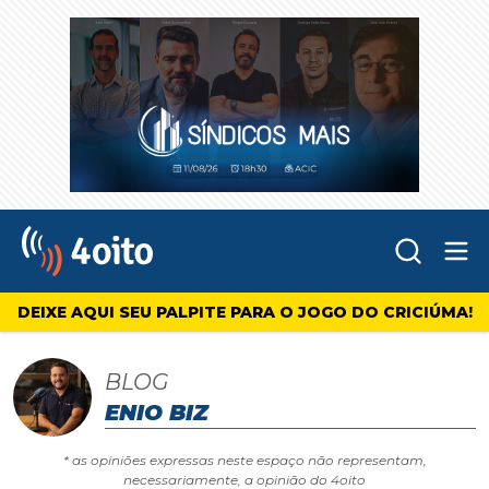
Abr
4oito
DEIXE AQUI SEU PALPITE PARA O JOGO DO CRICIÚMA!
BLOG
ENIO BIZ
* as opiniões expressas neste espaço não representam,
necessariamente, a opinião do 4oito