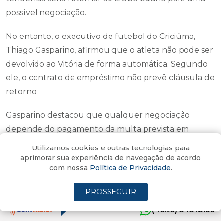
possível negociação.
No entanto, o executivo de futebol do Criciúma,
Thiago Gasparino, afirmou que o atleta não pode ser
devolvido ao Vitória de forma automática. Segundo
ele, o contrato de empréstimo não prevê cláusula de
retorno.
Gasparino destacou que qualquer negociação
depende do pagamento da multa prevista em
contrato e de um acordo entre todas as partes
Utilizamos cookies e outras tecnologias para
envolvidas.
aprimorar sua experiência de navegação de acordo
com nossa
Política de Privacidade
.
PROSSEGUIR
Criciúma descarta liberação
automática
(4oito) 3431.5150