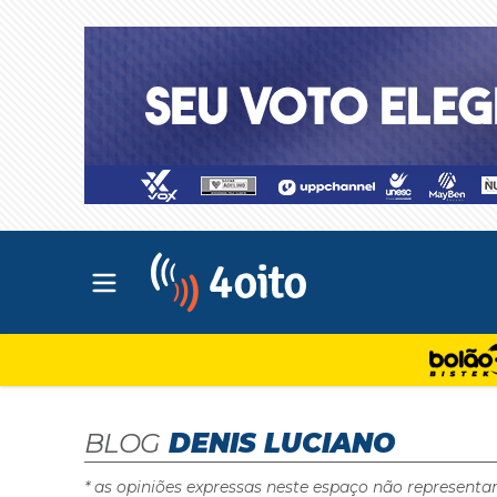
Abrir menu principal
4oito
BLOG
DENIS LUCIANO
* as opiniões expressas neste espaço não representa