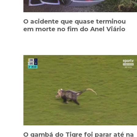
O acidente que quase terminou
em morte no fim do Anel Viário
O gambá do Tigre foi parar até na