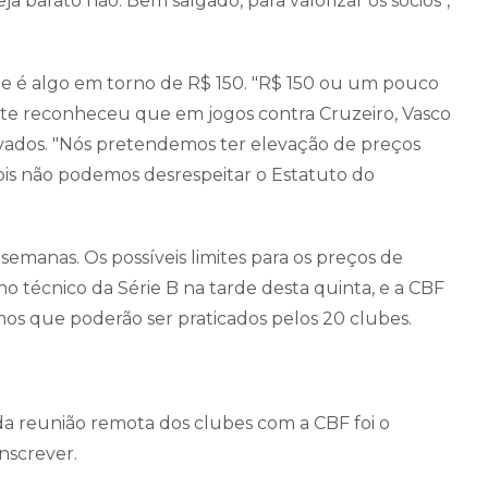
ja barato não. Bem salgado, para valorizar os sócios",
be é algo em torno de R$ 150. "R$ 150 ou um pouco
ente reconheceu que em jogos contra Cruzeiro, Vasco
evados. "Nós pretendemos ter elevação de preços
ois não podemos desrespeitar o Estatuto do
semanas. Os possíveis limites para os preços de
 técnico da Série B na tarde desta quinta, e a CBF
os que poderão ser praticados pelos 20 clubes.
a reunião remota dos clubes com a CBF foi o
nscrever.