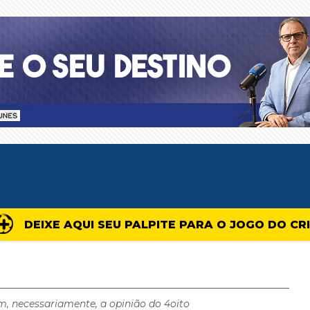
DEIXE AQUI SEU PALPITE PARA O JOGO DO CR
m, necessariamente, a opinião do 4oito