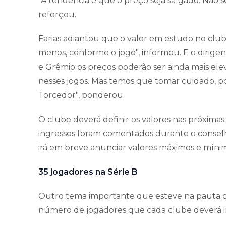
"A tendência é que o preço seja salgado. Não se
reforçou.
Farias adiantou que o valor em estudo no clu
menos, conforme o jogo", informou. E o dirig
e Grêmio os preços poderão ser ainda mais el
nesses jogos. Mas temos que tomar cuidado, p
Torcedor", ponderou.
O clube deverá definir os valores nas próximas 
ingressos foram comentados durante o conselho
irá em breve anunciar valores máximos e mínim
35 jogadores na Série B
Outro tema importante que esteve na pauta d
número de jogadores que cada clube deverá i