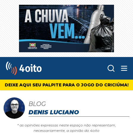
Abr
4oito
DEIXE AQUI SEU PALPITE PARA O JOGO DO CRICIÚMA!
BLOG
DENIS LUCIANO
* as opiniões expressas neste espaço não representam,
necessariamente, a opinião do 4oito