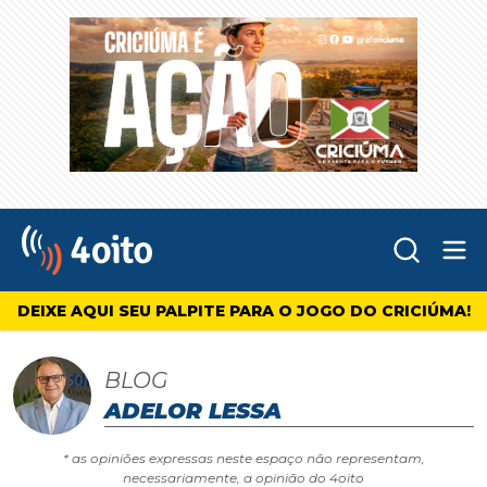
Abr
4oito
DEIXE AQUI SEU PALPITE PARA O JOGO DO CRICIÚMA!
BLOG
ADELOR LESSA
* as opiniões expressas neste espaço não representam,
necessariamente, a opinião do 4oito