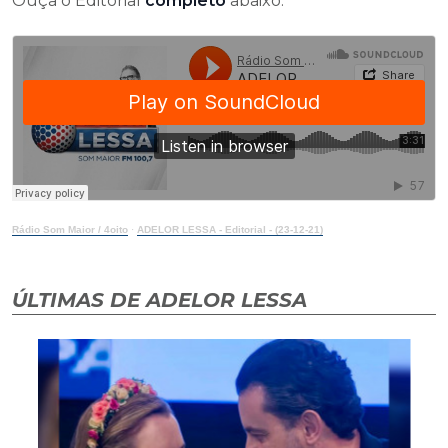
Ouça o Editorial
completo
abaixo:
Rádio Som Maior / 4oito
·
ADELOR LESSA - Editorial - (23-12-21)
ÚLTIMAS DE ADELOR LESSA