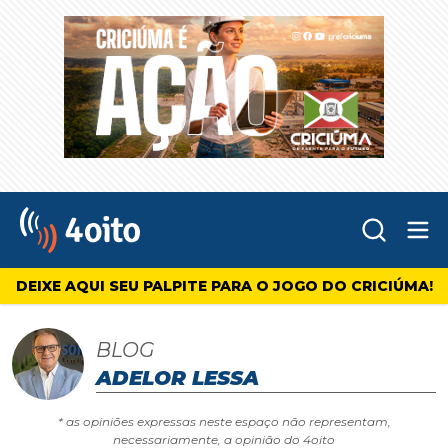
Abr
4oito
DEIXE AQUI SEU PALPITE PARA O JOGO DO CRICIÚMA!
BLOG
ADELOR LESSA
* as opiniões expressas neste espaço não representam,
necessariamente, a opinião do 4oito