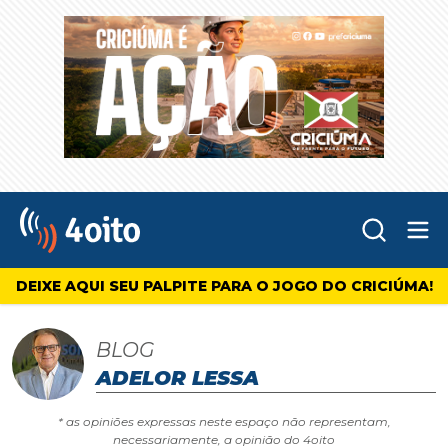
Abr
4oito
DEIXE AQUI SEU PALPITE PARA O JOGO DO CRICIÚMA!
BLOG
ADELOR LESSA
* as opiniões expressas neste espaço não representam,
necessariamente, a opinião do 4oito