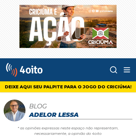
Abr
4oito
DEIXE AQUI SEU PALPITE PARA O JOGO DO CRICIÚMA!
BLOG
ADELOR LESSA
* as opiniões expressas neste espaço não representam,
necessariamente, a opinião do 4oito