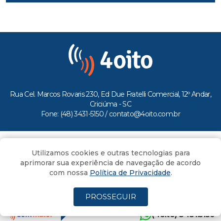
Rua Cel. Marcos Rovaris 230, Ed Due Fratelli Comercial, 12º Andar,
Criciúma - SC
Fone: (48) 3431-5150 /
contato@4oito.com.br
Copyright © 2026.
Utilizamos cookies e outras tecnologias para
Todos os direitos reservados ao Portal 4oito
aprimorar sua experiência de navegação de acordo
com nossa
Política de Privacidade
.
PROSSEGUIR
(4oito) 3431.5150