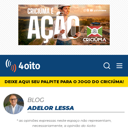
Abr
4oito
DEIXE AQUI SEU PALPITE PARA O JOGO DO CRICIÚMA!
BLOG
ADELOR LESSA
* as opiniões expressas neste espaço não representam,
necessariamente, a opinião do 4oito