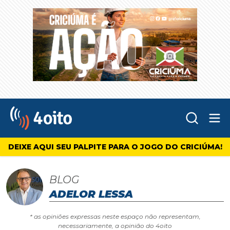
Abr
4oito
DEIXE AQUI SEU PALPITE PARA O JOGO DO CRICIÚMA!
BLOG
ADELOR LESSA
* as opiniões expressas neste espaço não representam,
necessariamente, a opinião do 4oito