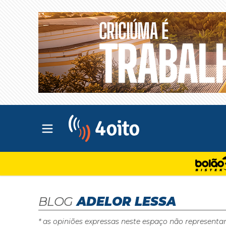
Abrir menu principal
4oito
BLOG
ADELOR LESSA
* as opiniões expressas neste espaço não representa