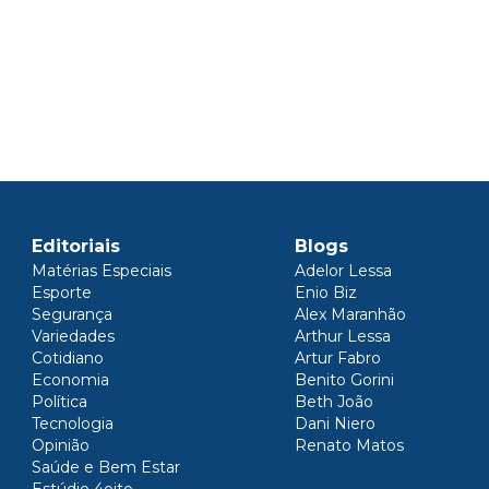
Editoriais
Blogs
Matérias Especiais
Adelor Lessa
Esporte
Enio Biz
Segurança
Alex Maranhão
Variedades
Arthur Lessa
Cotidiano
Artur Fabro
Economia
Benito Gorini
Política
Beth João
Tecnologia
Dani Niero
Opinião
Renato Matos
Saúde e Bem Estar
Estúdio 4oito