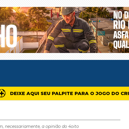
DEIXE AQUI SEU PALPITE PARA O JOGO DO CR
m, necessariamente, a opinião do 4oito