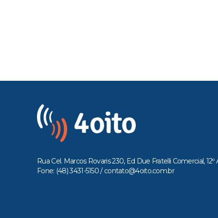
Rua Cel. Marcos Rovaris 230, Ed Due Fratelli Comercial, 12º 
Fone: (48) 3431-5150 /
contato@4oito.com.br