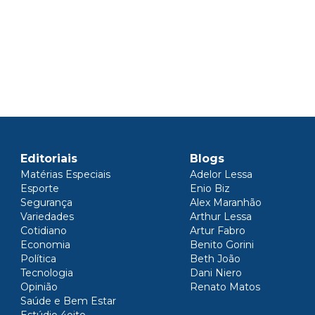
Editoriais
Blogs
Matérias Especiais
Adelor Lessa
Esporte
Enio Biz
Segurança
Alex Maranhão
Variedades
Arthur Lessa
Cotidiano
Artur Fabro
Economia
Benito Gorini
Política
Beth João
Tecnologia
Dani Niero
Opinião
Renato Matos
Saúde e Bem Estar
Estúdio 4oito