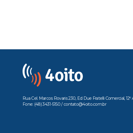
Rua Cel. Marcos Rovaris 230, Ed Due Fratelli Comercial, 12º 
Fone: (48) 3431-5150 /
contato@4oito.com.br