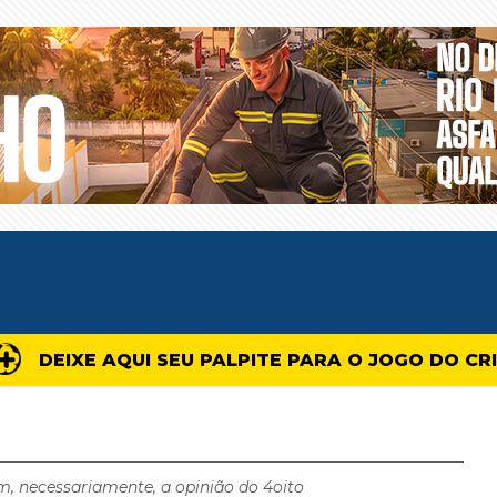
DEIXE AQUI SEU PALPITE PARA O JOGO DO CR
m, necessariamente, a opinião do 4oito