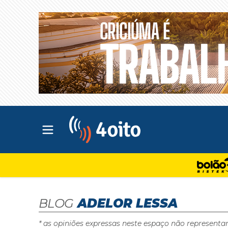
Abrir menu principal
4oito
BLOG
ADELOR LESSA
* as opiniões expressas neste espaço não representa