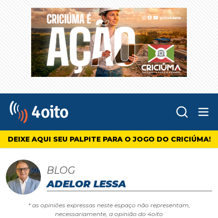
Abr
4oito
DEIXE AQUI SEU PALPITE PARA O JOGO DO CRICIÚMA!
BLOG
ADELOR LESSA
* as opiniões expressas neste espaço não representam,
necessariamente, a opinião do 4oito